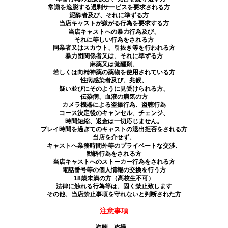
常識を逸脱する過剰サービスを要求される方
泥酔者及び、それに準ずる方
当店キャストが嫌がる行為を要求する方
当店キャストへの暴力行為及び、
それに等しい行為をされる方
同業者又はスカウト、引抜き等を行われる方
暴力団関係者又は、それに準ずる方
麻薬又は覚醒剤、
若しくは向精神薬の薬物を使用されている方
性病感染者及び、兆候、
疑い並びにそのように見受けられる方、
伝染病、血液の病気の方
カメラ機器による盗撮行為、盗聴行為
コース決定後のキャンセル、チェンジ、
時間短縮、返金は一切応じません。
プレイ時間を過ぎてのキャストの退出拒否をされる方
当店を介せず、
キャストへ業務時間外等のプライベートな交渉、
勧誘行為をされる方
当店キャストへのストーカー行為をされる方
電話番号等の個人情報の交換を行う方
18歳未満の方（高校生不可）
法律に触れる行為等は、固く禁止致します
その他、当店禁止事項を守れないと判断された方
注意事項
盗聴、盗撮、