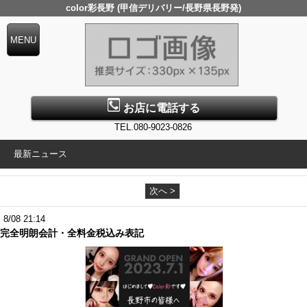
color彩長野 (甲信デリバリー/長野県長野発)
お店に電話する
TEL.080-9023-0826
最新ニュース
次へ >
8/08 21:14
完全明朗会計・全料金税込み表記