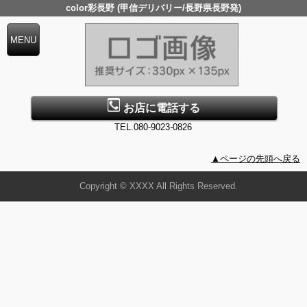
color彩長野 (甲信デリバリー/長野県長野発)
お店に電話する
TEL.080-9023-0826
▲ページの先頭へ戻る
Copyright © XXXX All Rights Reserved.