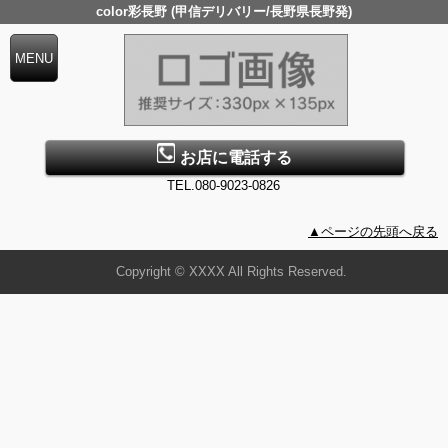
color彩長野 (甲信デリバリー/長野県長野発)
お店に電話する
TEL.080-9023-0826
▲ページの先頭へ戻る
Copyright © XXXX All Rights Reserved.