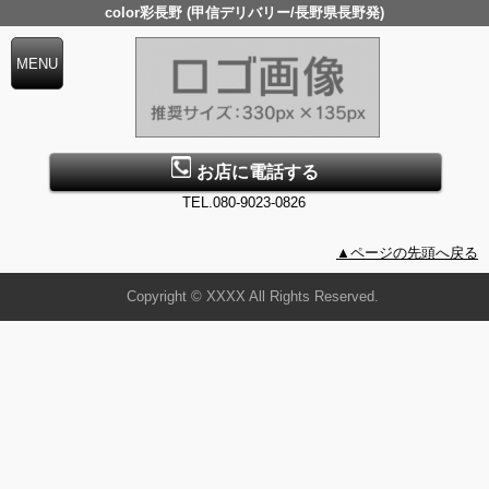
color彩長野 (甲信デリバリー/長野県長野発)
お店に電話する
TEL.080-9023-0826
▲ページの先頭へ戻る
Copyright © XXXX All Rights Reserved.