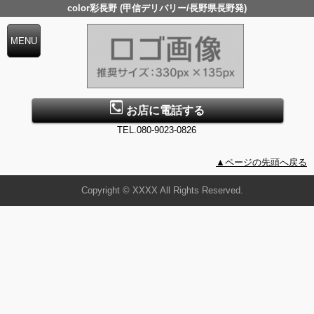
color彩長野 (甲信デリバリー/長野県長野発)
お店に電話する
TEL.080-9023-0826
▲ページの先頭へ戻る
Copyright © XXXX All Rights Reserved.