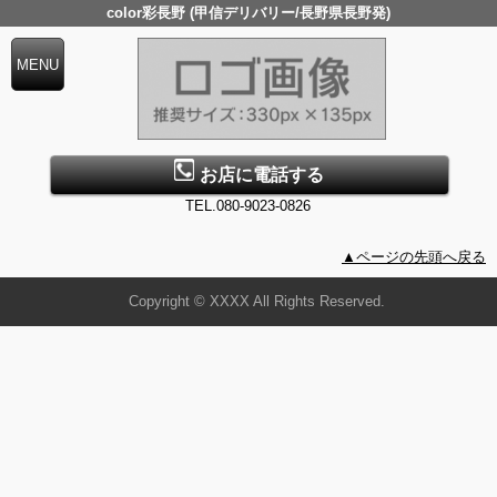
color彩長野 (甲信デリバリー/長野県長野発)
お店に電話する
TEL.080-9023-0826
▲ページの先頭へ戻る
Copyright © XXXX All Rights Reserved.