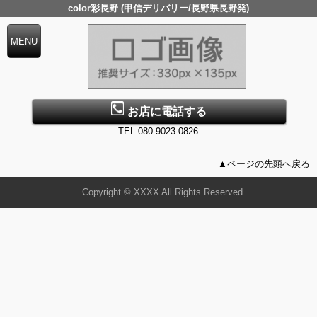
color彩長野 (甲信デリバリー/長野県長野発)
お店に電話する
TEL.080-9023-0826
▲ページの先頭へ戻る
Copyright © XXXX All Rights Reserved.