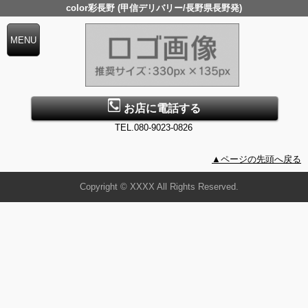
color彩長野 (甲信デリバリー/長野県長野発)
お店に電話する
TEL.080-9023-0826
▲ページの先頭へ戻る
Copyright © XXXX All Rights Reserved.