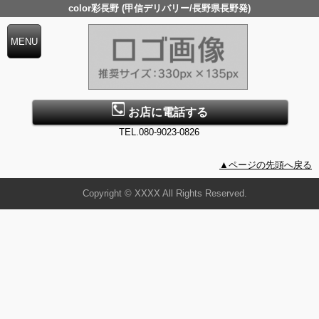
color彩長野 (甲信デリバリー/長野県長野発)
お店に電話する
TEL.080-9023-0826
▲ページの先頭へ戻る
Copyright © XXXX All Rights Reserved.