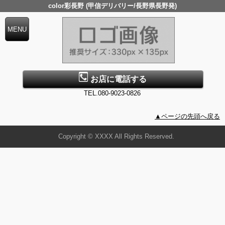
color彩長野 (甲信デリバリー/長野県長野発)
お店に電話する
TEL.080-9023-0826
▲ページの先頭へ戻る
Copyright © XXXX All Rights Reserved.