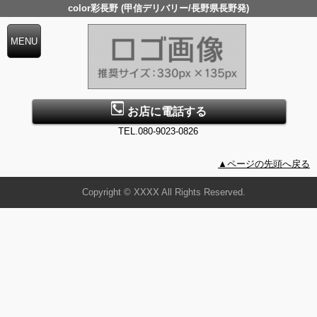
color彩長野 (甲信デリバリー/長野県長野発)
お店に電話する
TEL.080-9023-0826
▲ページの先頭へ戻る
Copyright © XXXX All Rights Reserved.