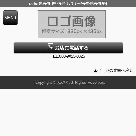
color彩長野 (甲信デリバリー/長野県長野発)
お店に電話する
TEL.080-9023-0826
▲ページの先頭へ戻る
Copyright © XXXX All Rights Reserved.