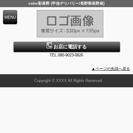
color彩長野 (甲信デリバリー/長野県長野発)
お店に電話する
TEL.080-9023-0826
▲ページの先頭へ戻る
Copyright © XXXX All Rights Reserved.