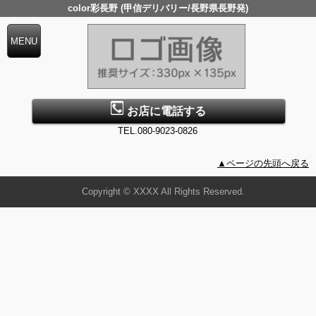
color彩長野 (甲信デリバリー/長野県長野発)
お店に電話する
TEL.080-9023-0826
▲ページの先頭へ戻る
Copyright © XXXX All Rights Reserved.