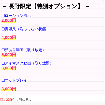
－ 長野限定【特別オプション】 －
❑ローション風呂
2,000円
❑真即尺（洗ってない状態）
4,000円
❑顔あり動画（取り放題）
5,000円
❑アイマスク動画（取り放題）
3,000円
❑マットプレイ
3,000円
◎参加条件
：特に無し