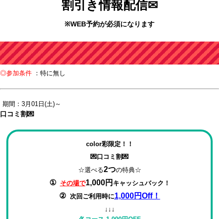
割引き情報配信✉
※WEB予約が必須になります
◎参加条件
：特に無し
期間：3月01日(土)～
口コミ割💌
color彩限定！！
💌口コミ割💌
2つ
☆選べる
の特典☆
①
1,000円
その場で
キャッシュバック！
②
1,000円Off！
次回ご利用時に
↓↓↓