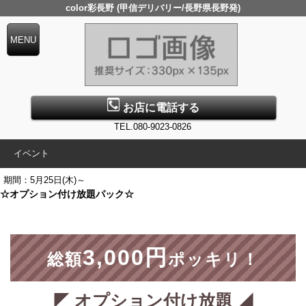
color彩長野 (甲信デリバリー/長野県長野発)
お店に電話する
TEL.080-9023-0826
イベント
期間：5月25日(木)～
☆オプション付け放題パック☆
3,000円
総額
ポッキリ！
◤ オプション付け放題 ◢